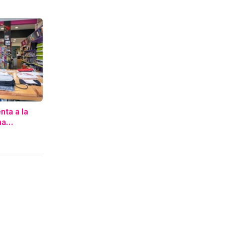
nta a la
na
de gran