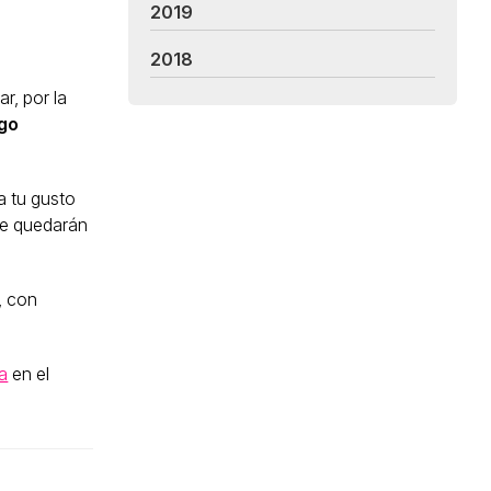
2019
2018
r, por la
igo
a tu gusto
que quedarán
, con
a
en el