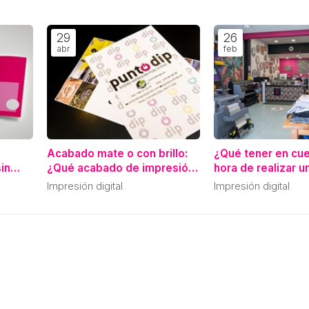
29
26
abr
feb
Acabado mate o con brillo:
¿Qué tener en cue
in
¿Qué acabado de impresión
hora de realizar u
se adapta mejor a mi tipo de
impresión digital 
Impresión digital
Impresión digital
proyecto?
tamaño?