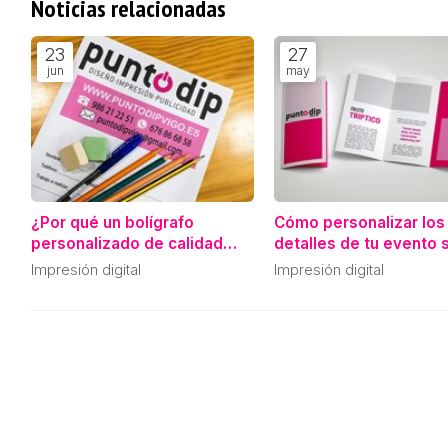
Noticias relacionadas
23
27
jun
may
¿Por qué un bolígrafo
Cómo personalizar los
personalizado de calidad
detalles de tu evento s
dice mucho de tu marca?
gastar una fortuna
Impresión digital
Impresión digital