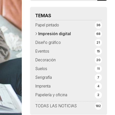
TEMAS
Papel pintado
36
Impresión digital
68
Diseño gráfico
21
Eventos
15
Decoración
20
Suelos
11
Serigrafía
7
Imprenta
4
Papelería y oficina
2
TODAS LAS NOTICIAS
182