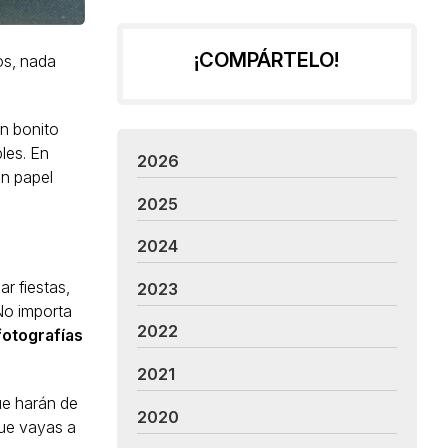
¡COMPÁRTELO!
os, nada
un bonito
les. En
2026
en papel
2025
2024
r fiestas,
2023
No importa
2022
fotografías
2021
ue harán de
2020
que vayas a