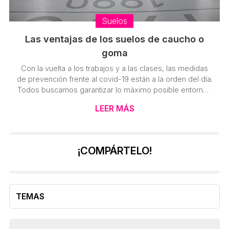
Suelos
Las ventajas de los suelos de caucho o
goma
Con la vuelta a los trabajos y a las clases, las medidas
de prevención frente al covid-19 están a la orden del día.
Todos buscamos garantizar lo máximo posible entornos
seguros, poder buscar las medidas adecuadas para
LEER MÁS
unos espacios protegidos y en este aspecto, la correcta
limpieza de superficies es algo fundamental. Teniendo
esto en cuenta, en lo que respecta a la facilidad a la hora
de limpiar los suelos, desde Punto Dip Vigo queremos
¡COMPÁRTELO!
destacar los suelos de goma, una alternativa que facilita
...
TEMAS