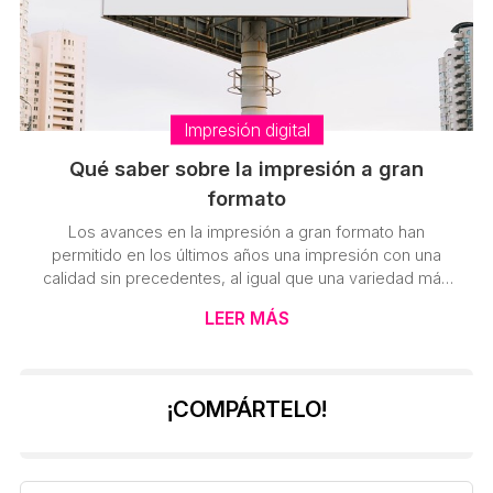
Impresión digital
Qué saber sobre la impresión a gran
formato
Los avances en la impresión a gran formato han
permitido en los últimos años una impresión con una
calidad sin precedentes, al igual que una variedad más
amplia en los soportes disponibles: pancartas, lonas,
LEER MÁS
expositores, carteles… Todo tiene cabida en un mundo
donde el límite es infinito y los recursos cada vez un
mayor ahorro en la inversión. En Punto Dip Vigo somos
una empresa con una amplia experiencia en la impresión
¡COMPÁRTELO!
digital, gracias a lo cual podemos acercarte todo lo que
necesitas saber p...