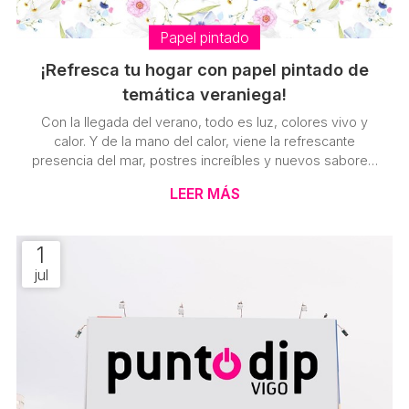
Papel pintado
¡Refresca tu hogar con papel pintado de
temática veraniega!
Con la llegada del verano, todo es luz, colores vivo y
calor. Y de la mano del calor, viene la refrescante
presencia del mar, postres increíbles y nuevos sabores.
Todos queremos aprovechar esta estación para
LEER MÁS
impregnarnos de estas sensaciones y que así nos
acompañen durante todo el año. ¿Y qué mejor manera
de garantizar que esto sea así que plasmar el verano
1
también en la decoración de nuestra vivienda? Como
jul
especialistas en nuevas tendencias y en diseños de
papel pintado, desde Punto Dip Vigo ...