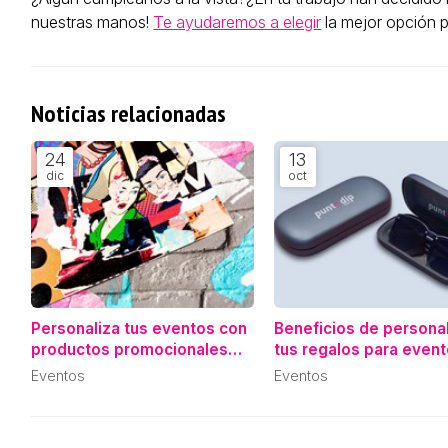
nuestras manos!
Te ayudaremos a elegir
la mejor opción p
Noticias relacionadas
24
13
dic
oct
Personaliza tus eventos con
Beneficios de personal
productos promocionales
tus regalos para even
únicos y creativos
especiales
Eventos
Eventos