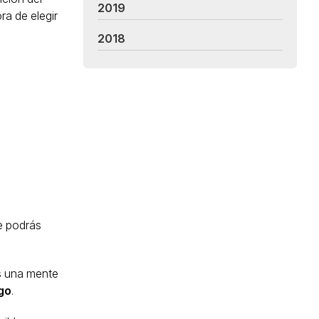
2019
a de elegir
2018
ue podrás
es una mente
go
.