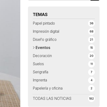
TEMAS
Papel pintado
36
Impresión digital
68
Diseño gráfico
21
Eventos
15
Decoración
20
Suelos
11
Serigrafía
7
Imprenta
4
Papelería y oficina
2
TODAS LAS NOTICIAS
182