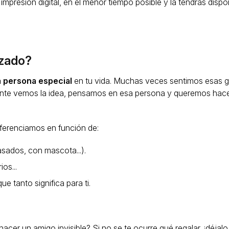
mpresión digital, en el menor tiempo posible y la tendrás dispo
izado?
a persona especial
en tu vida. Muchas veces sentimos esas 
mente vemos la idea, pensamos en esa persona y queremos hace
ferenciamos en función de:
asados, con mascota...).
os...
e tanto significa para ti.
acer un amigo invisible? Si no se te ocurre qué regalar, ¡déjalo