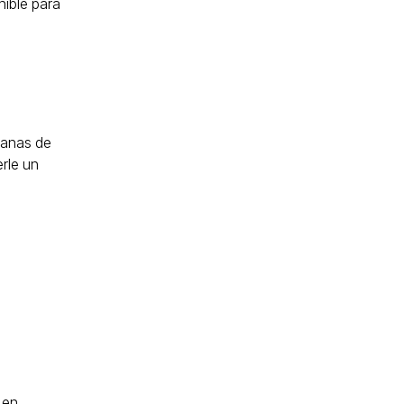
nible para
ganas de
rle un
 en